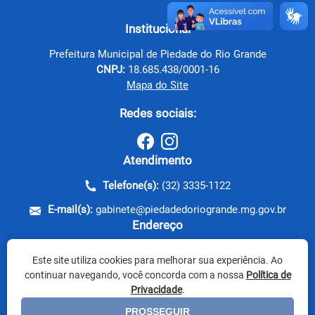
Institucional
Prefeitura Municipal de Piedade do Rio Grande
CNPJ:
18.685.438/0001-16
Mapa do Site
Redes sociais:
Atendimento
Telefone(s):
(32) 3335-1122
E-mail(s):
gabinete@piedadedoriogrande.mg.gov.br
Endereço
Rua do Rosário, nº 220
Este site utiliza cookies para melhorar sua experiência. Ao
CEP: 36.227-000 - Piedade do Rio Grande / MG
continuar navegando, você concorda com a nossa
Política de
Privacidade
.
PROSSEGUIR
Usuários online:
1