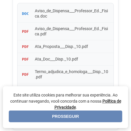
Aviso_de_Dispensa___Professor_Ed._Fisi
DOC
ca.doc
Aviso_de_Dispensa___Professor_Ed._Fisi
PDF
ca.pdf
Ata_Proposta___Disp._10.pdf
PDF
Ata_Doc___Disp._10.pdf
PDF
Termo_adjudica_e_homologa___Disp._10
PDF
.pdf
Extrato___Disp._10.pdf
PDF
Este site utiliza cookies para melhorar sua experiência. Ao
continuar navegando, você concorda com a nossa
Política de
Contrato___Disp._10.pdf
PDF
Privacidade
.
1_aditivo_ao_contrato_028_2023.pdf
PDF
PROSSEGUIR