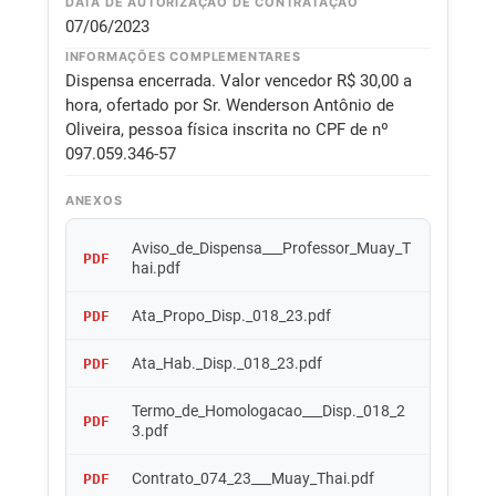
DATA DE AUTORIZAÇÃO DE CONTRATAÇÃO
07/06/2023
INFORMAÇÕES COMPLEMENTARES
Dispensa encerrada. Valor vencedor R$ 30,00 a
hora, ofertado por Sr. Wenderson Antônio de
Oliveira, pessoa física inscrita no CPF de nº
097.059.346-57
ANEXOS
Aviso_de_Dispensa___Professor_Muay_T
PDF
hai.pdf
Ata_Propo_Disp._018_23.pdf
PDF
Ata_Hab._Disp._018_23.pdf
PDF
Termo_de_Homologacao___Disp._018_2
PDF
3.pdf
Contrato_074_23___Muay_Thai.pdf
PDF