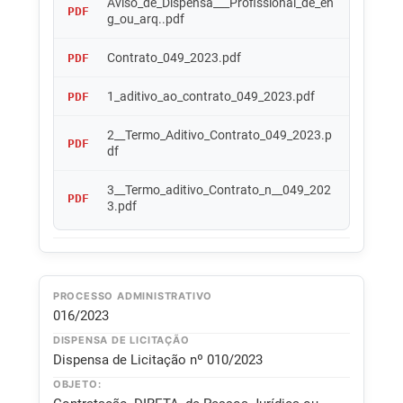
Aviso_de_Dispensa___Profissional_de_en
PDF
g_ou_arq..pdf
Contrato_049_2023.pdf
PDF
1_aditivo_ao_contrato_049_2023.pdf
PDF
2__Termo_Aditivo_Contrato_049_2023.p
PDF
df
3__Termo_aditivo_Contrato_n__049_202
PDF
3.pdf
PROCESSO ADMINISTRATIVO
016/2023
DISPENSA DE LICITAÇÃO
Dispensa de Licitação nº 010/2023
OBJETO: