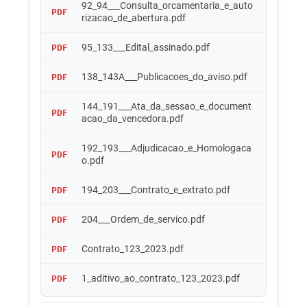
92_94___Consulta_orcamentaria_e_auto
PDF
rizacao_de_abertura.pdf
95_133___Edital_assinado.pdf
PDF
138_143A___Publicacoes_do_aviso.pdf
PDF
144_191___Ata_da_sessao_e_document
PDF
acao_da_vencedora.pdf
192_193___Adjudicacao_e_Homologaca
PDF
o.pdf
194_203___Contrato_e_extrato.pdf
PDF
204___Ordem_de_servico.pdf
PDF
Contrato_123_2023.pdf
PDF
1_aditivo_ao_contrato_123_2023.pdf
PDF