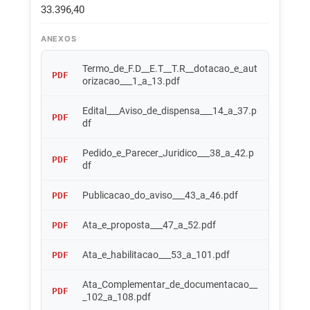
33.396,40
ANEXOS
Termo_de_F.D__E.T__T.R__dotacao_e_aut
PDF
orizacao___1_a_13.pdf
Edital___Aviso_de_dispensa___14_a_37.p
PDF
df
Pedido_e_Parecer_Juridico___38_a_42.p
PDF
df
Publicacao_do_aviso___43_a_46.pdf
PDF
Ata_e_proposta___47_a_52.pdf
PDF
Ata_e_habilitacao___53_a_101.pdf
PDF
Ata_Complementar_de_documentacao__
PDF
_102_a_108.pdf