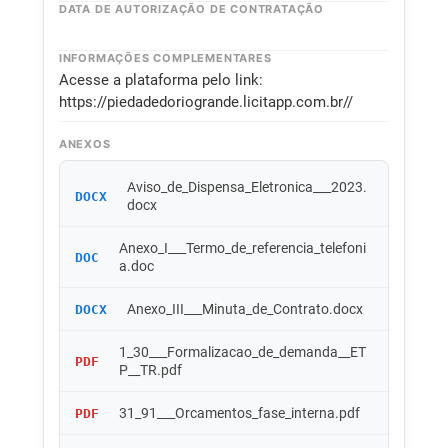
DATA DE AUTORIZAÇÃO DE CONTRATAÇÃO
INFORMAÇÕES COMPLEMENTARES
Acesse a plataforma pelo link:
https://piedadedoriogrande.licitapp.com.br//
ANEXOS
Aviso_de_Dispensa_Eletronica___2023.
DOCX
docx
Anexo_I___Termo_de_referencia_telefoni
DOC
a.doc
Anexo_III___Minuta_de_Contrato.docx
DOCX
1_30___Formalizacao_de_demanda__ET
PDF
P__TR.pdf
31_91___Orcamentos_fase_interna.pdf
PDF