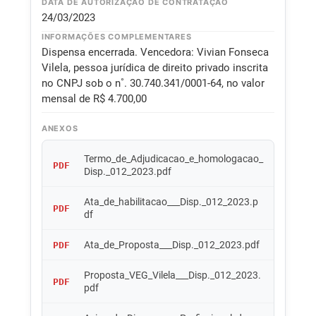
DATA DE AUTORIZAÇÃO DE CONTRATAÇÃO
24/03/2023
INFORMAÇÕES COMPLEMENTARES
Dispensa encerrada. Vencedora: Vivian Fonseca
Vilela, pessoa jurídica de direito privado inscrita
no CNPJ sob o n˚. 30.740.341/0001-64, no valor
mensal de R$ 4.700,00
ANEXOS
Termo_de_Adjudicacao_e_homologacao_
PDF
Disp._012_2023.pdf
Ata_de_habilitacao___Disp._012_2023.p
PDF
df
Ata_de_Proposta___Disp._012_2023.pdf
PDF
Proposta_VEG_Vilela___Disp._012_2023.
PDF
pdf