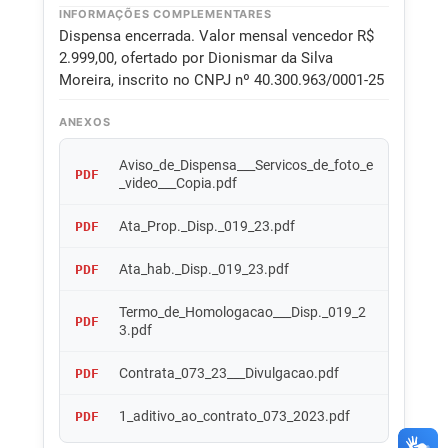
INFORMAÇÕES COMPLEMENTARES
Dispensa encerrada. Valor mensal vencedor R$
2.999,00, ofertado por Dionismar da Silva
Moreira, inscrito no CNPJ nº 40.300.963/0001-25
ANEXOS
Aviso_de_Dispensa___Servicos_de_foto_e
PDF
_video___Copia.pdf
Ata_Prop._Disp._019_23.pdf
PDF
Ata_hab._Disp._019_23.pdf
PDF
Termo_de_Homologacao___Disp._019_2
PDF
3.pdf
Contrata_073_23___Divulgacao.pdf
PDF
1_aditivo_ao_contrato_073_2023.pdf
PDF